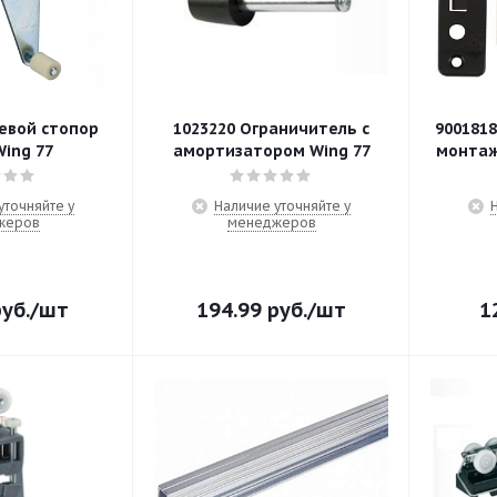
евой стопор
1023220 Ограничитель с
900181
ing 77
амортизатором Wing 77
монтаж
уточняйте у
Наличие уточняйте у
жеров
менеджеров
уб.
/шт
194.99
руб.
/шт
1