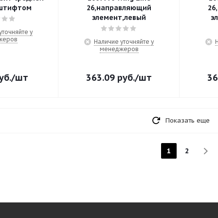
 штифтом
26,направляющий
26
элемент,левый
э
уточняйте у
жеров
Наличие уточняйте у
менеджеров
уб.
/шт
363.09
руб.
/шт
36
Показать еще
1
2