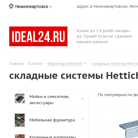
Нижневартовск
адрес в Нижневартовске, Ин
Кухни до 14 дней! шкафы
до 7дней! Если не сделаем
вернем деньги!
Главная
-
Каталог
-
Фурнитура Hettich
-
складные системы Hetti
складные системы Hettic
По популярности (
Мойки и смесители,
аксессуары
Мебельная фурнитура
Кромочные материалы