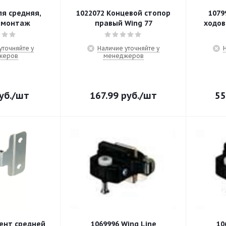
ля средняя,
1022072 Концевой стопор
1079
 монтаж
правый Wing 77
ходов
уточняйте у
Наличие уточняйте у
жеров
менеджеров
уб.
/шт
167.99
руб.
/шт
55
ент средней
1069996 Wing Line
10