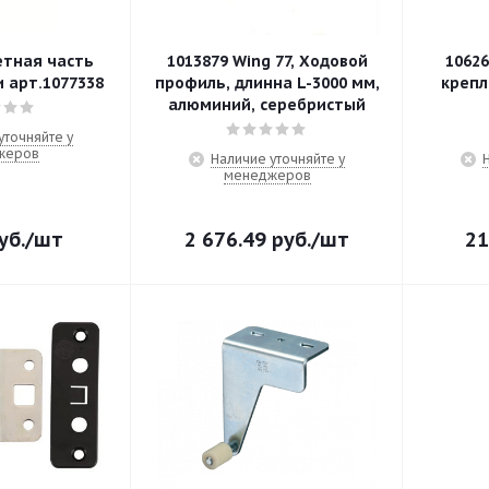
етная часть
1013879 Wing 77, Ходовой
1062
 арт.1077338
профиль, длинна L-3000 мм,
креплен
алюминий, серебристый
уточняйте у
жеров
Наличие уточняйте у
менеджеров
уб.
/шт
2 676.49
руб.
/шт
21