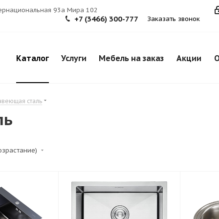
тернациональная 93а Мира 102
+7 (3466) 300-777
Заказать звонок
Каталог
Услуги
Мебель на заказ
Акции
О
авеющая сталь
ль
возрастание)