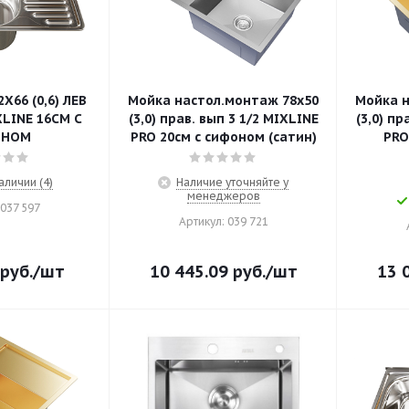
Х66 (0,6) ЛЕВ
Мойка настол.монтаж 78х50
Мойка н
XLINE 16СМ С
(3,0) прав. вып 3 1/2 MIXLINE
(3,0) прав.
ОНОМ
PRO 20см с сифоном (сатин)
PRO
аличии (4)
Наличие уточняйте у
менеджеров
 037 597
Артикул: 039 721
руб.
/шт
10 445.09
руб.
/шт
13 