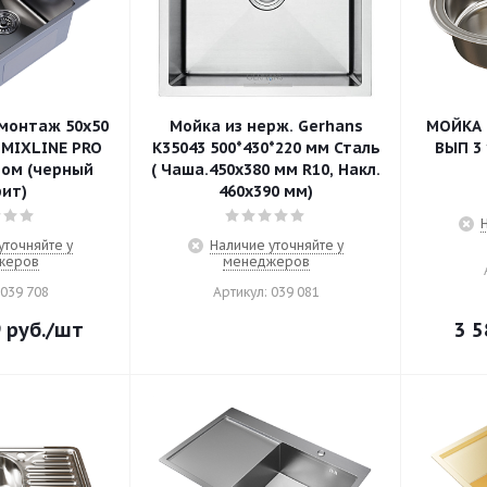
монтаж 50х50
Мойка из нерж. Gerhans
МОЙКА О
O
K35043 500*430*220 мм Сталь
ВЫП 3 
ном (черный
( Чаша.450х380 мм R10, Накл.
ит)
460х390 мм)
уточняйте у
Наличие уточняйте у
жеров
менеджеров
 039 708
Артикул: 039 081
9
руб.
/шт
3 5