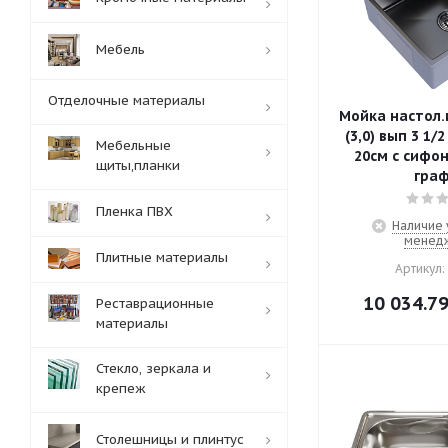
Мебель
Отделочные материалы
Мойка настол.
(3,0) вып 3 1/2 MIXLINE PR
Мебельные
20см с сифо
щиты,планки
граф
Пленка ПВХ
Наличие 
менед
Плитные материалы
Артикул:
10 034.7
Реставрационные
материалы
Стекло, зеркала и
крепеж
Столешницы и плинтус