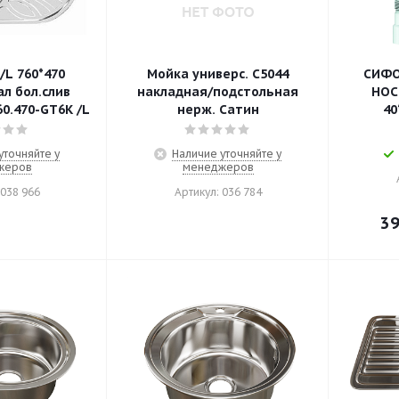
/L 760*470
Мойка универс. C5044
СИФОН
л бол.слив
накладная/подстольная
НОС
0.470-GT6K /L
нерж. Сатин
40
уточняйте у
Наличие уточняйте у
жеров
менеджеров
 038 966
Артикул: 036 784
39