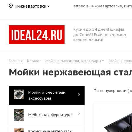
Нижневартовск
адрес в Нижневартовске, Ин
Кухни до 14 дней! шкафы
до 7дней! Если не сделаем
вернем деньги!
Главная
-
Каталог
-
Мойки и смесители, аксессуары
-
Мойки нерж
Мойки нержавеющая ста
По популярности (
Мойки и смесители,
аксессуары
Мебельная фурнитура
Кромочные материалы