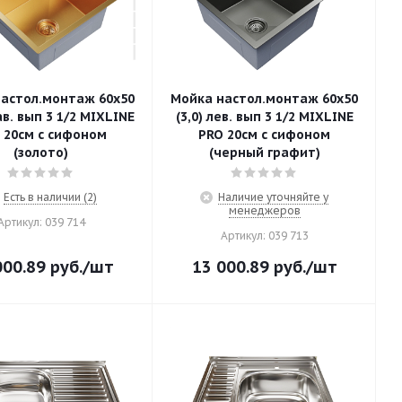
астол.монтаж 60х50
Мойка настол.монтаж 60х50
 вып 3 1/2 MIXLINE
(3,0) лев. вып 3 1/2 MIXLINE
 20см с сифоном
PRO 20см с сифоном
(золото)
(черный графит)
Есть в наличии (2)
Наличие уточняйте у
менеджеров
Артикул: 039 714
Артикул: 039 713
000.89
руб.
/шт
13 000.89
руб.
/шт