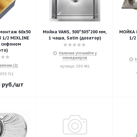
монтаж 60х50
Мойка VANS, 500*505*200 мм,
МОЙКА 8
MIXLINE
1 чаша, Satin (дозатор)
1/2
с сифоном
ото)
Наличие уточняйте у
менеджеров
аличии (2)
Артикул: 039 481
 039 711
9
руб.
/шт