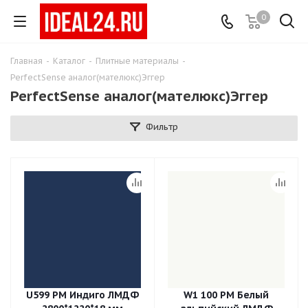
0
Главная
-
Каталог
-
Плитные материалы
-
PerfectSense аналог(мателюкс)Эггер
PerfectSense аналог(мателюкс)Эггер
Фильтр
U599 PM Индиго ЛМДФ
W1 100 PM Белый