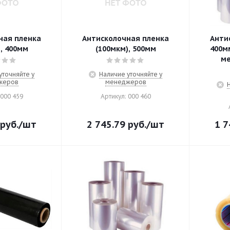
ная пленка
Антисколочная пленка
Анти
, 400мм
(100мкм), 500мм
400мм
ме
уточняйте у
Наличие уточняйте у
жеров
менеджеров
 000 459
Артикул: 000 460
руб.
/шт
2 745.79
руб.
/шт
1 7