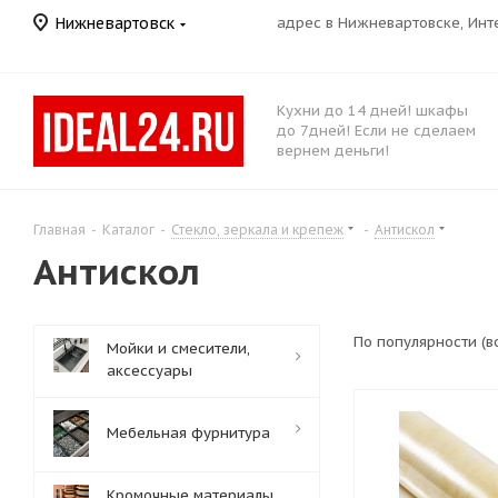
Нижневартовск
адрес в Нижневартовске, Ин
Кухни до 14 дней! шкафы
до 7дней! Если не сделаем
вернем деньги!
Главная
-
Каталог
-
Стекло, зеркала и крепеж
-
Антискол
Антискол
По популярности (
Мойки и смесители,
аксессуары
Мебельная фурнитура
Кромочные материалы