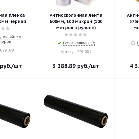
ная пленка
Антиосколочная лента
Анти
00мм черная
600мм, 100 микрон (100
375м
метров в рулоне)
ме
уточняйте у
жеров
Есть в наличии (2)
 029 078
Артикул: 001 084
руб.
/шт
3 288.89
руб.
/шт
4 3