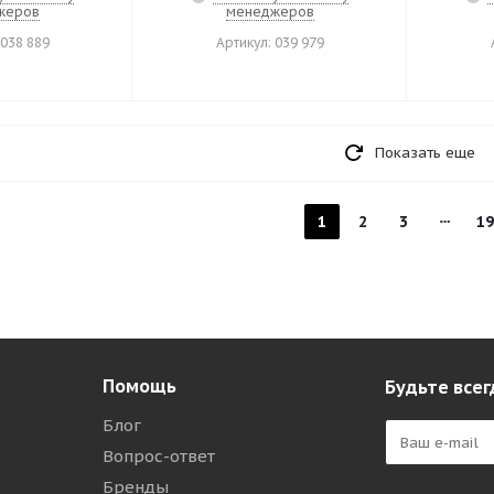
жеров
менеджеров
 038 889
Артикул: 039 979
Показать еще
1
2
3
19
Помощь
Будьте всег
Блог
Вопрос-ответ
Бренды