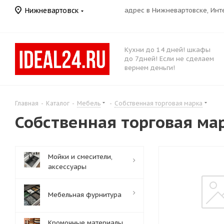
Нижневартовск
адрес в Нижневартовске, Ин
Кухни до 14 дней! шкафы
до 7дней! Если не сделаем
вернем деньги!
Главная
-
Каталог
-
Мебель
-
Собственная торговая марка
Собственная торговая ма
Мойки и смесители,
аксессуары
Мебельная фурнитура
Кромочные материалы