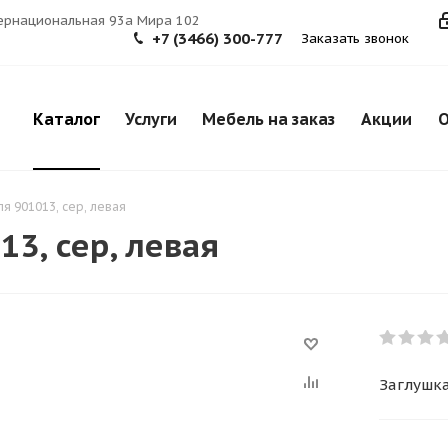
тернациональная 93а Мира 102
+7 (3466) 300-777
Заказать звонок
Каталог
Услуги
Мебель на заказ
Акции
О
я 901013, сер, левая
3, сер, левая
Заглушка