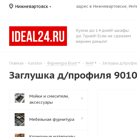
Нижневартовск
адрес в Нижневартовске, Ин
Кухни до 14 дней! шкафы
до 7дней! Если не сделаем
вернем деньги!
Главная
-
Каталог
-
Фурнитура Blum
-
WAP
-
Заглушка д/профил
Заглушка д/профиля 90101
Мойки и смесители,
аксессуары
Мебельная фурнитура
Кромочные материалы