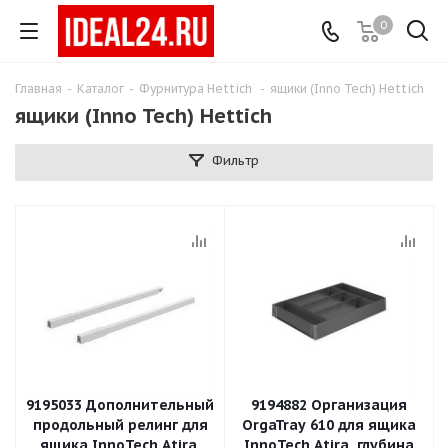
0
Главная
-
Каталог
-
Фурнитура Hettich
-
ящики (Inno Tech) Hettich
ящики (Inno Tech) Hettich
Фильтр
9195033 Дополнительный
9194882 Организация
продольный релинг для
OrgaTray 610 для ящика
ящика InnoTech Atira,
InnoTech Atira, глубина