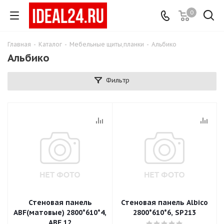
0
Главная
-
Каталог
-
Мебельные щиты,планки
-
Альбико
Альбико
Фильтр
Стеновая панель
Стеновая панель Albico
ABF(матовые) 2800*610*4,
2800*610*6, SP213
ABF 12