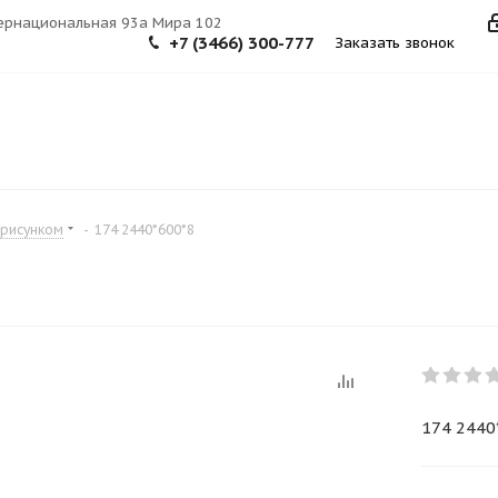
тернациональная 93а Мира 102
+7 (3466) 300-777
Заказать звонок
 рисунком
-
174 2440*600*8
174 2440