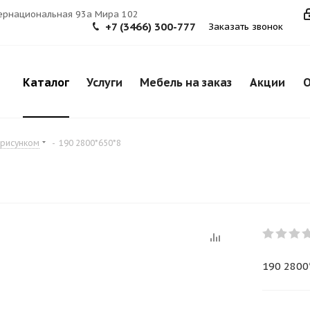
тернациональная 93а Мира 102
+7 (3466) 300-777
Заказать звонок
Каталог
Услуги
Мебель на заказ
Акции
О
 рисунком
-
190 2800*650*8
190 2800