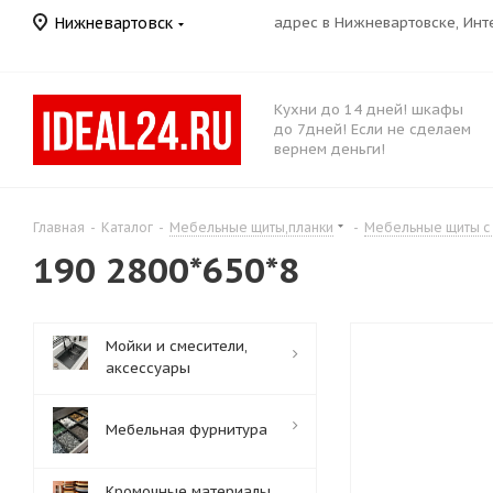
Нижневартовск
адрес в Нижневартовске, Ин
Кухни до 14 дней! шкафы
до 7дней! Если не сделаем
вернем деньги!
Главная
-
Каталог
-
Мебельные щиты,планки
-
Мебельные щиты с
190 2800*650*8
Мойки и смесители,
аксессуары
Мебельная фурнитура
Кромочные материалы