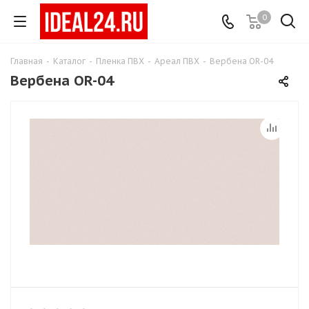
0
Главная
-
Каталог
-
Пленка ПВХ
-
Ареал ПВХ
-
Вербена OR-04
Вербена OR-04