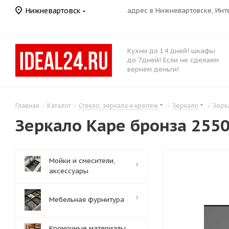
Нижневартовск
адрес в Нижневартовске, Ин
Кухни до 14 дней! шкафы
до 7дней! Если не сделаем
вернем деньги!
Главная
-
Каталог
-
Стекло, зеркала и крепеж
-
Зеркало
-
Зерк
Зеркало Каре бронза 255
Мойки и смесители,
аксессуары
Мебельная фурнитура
Кромочные материалы