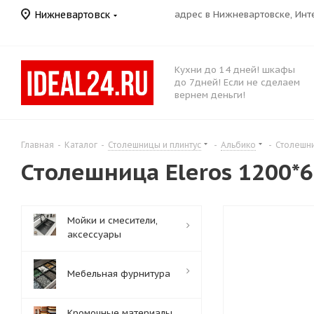
Нижневартовск
адрес в Нижневартовске, Ин
Кухни до 14 дней! шкафы
до 7дней! Если не сделаем
вернем деньги!
Главная
-
Каталог
-
Столешницы и плинтус
-
Альбико
-
Столешни
Столешница Eleros 1200*6
Мойки и смесители,
аксессуары
Мебельная фурнитура
Кромочные материалы