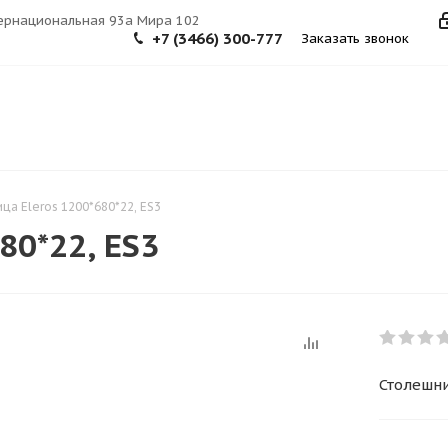
тернациональная 93а Мира 102
+7 (3466) 300-777
Заказать звонок
ца Eleros 1200*680*22, ES3
80*22, ES3
Столешни