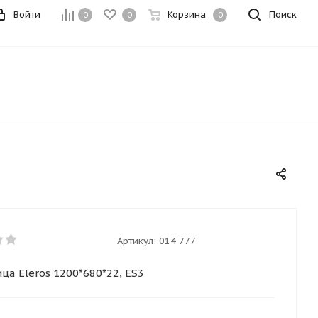
Войти
Корзина
Поиск
0
0
0
Артикул:
014 777
ца Eleros 1200*680*22, ES3