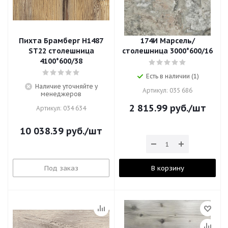
Пихта Брамберг H1487
174И Марсель/
ST22 столешница
cтолешница 3000*600/16
4100*600/38
Есть в наличии (1)
Наличие уточняйте у
Артикул: 035 686
менеджеров
2 815.99
руб.
/шт
Артикул: 034 634
10 038.39
руб.
/шт
Под заказ
В корзину