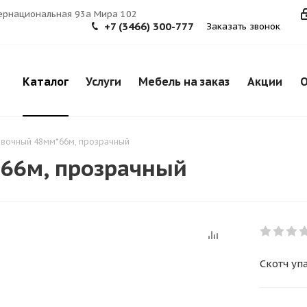
тернациональная 93а Мира 102
+7 (3466) 300-777
Заказать звонок
Каталог
Услуги
Мебель на заказ
Акции
О
овочный 48мм*66м, прозрачный
*66м, прозрачный
Скотч уп