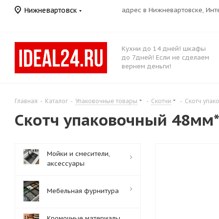
Нижневартовск
адрес в Нижневартовске, Ин
Кухни до 14 дней! шкафы
до 7дней! Если не сделаем
вернем деньги!
Главная
-
Каталог
-
Упаковочные товары
-
Скотчи
-
Скотч упак
Скотч упаковочный 48мм
Мойки и смесители,
аксессуары
Мебельная фурнитура
Кромочные материалы