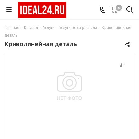
0
Главная
-
Каталог
-
Услуги
-
Услуги цеха распила
-
Криволинейная
деталь
Криволинейная деталь