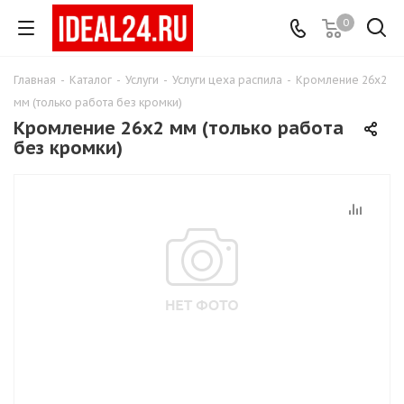
0
Главная
-
Каталог
-
Услуги
-
Услуги цеха распила
-
Кромление 26х2
мм (только работа без кромки)
Кромление 26х2 мм (только работа
без кромки)