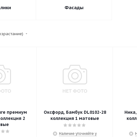
лики
Фасады
возрастание)
нге премиум
Оксфорд, Бамбук DL0102-28
Ника
коллекция 2
коллекция 1 матовые
колл
овые
Наличие уточняйте у