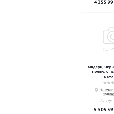
4 355.99
Модерн, Черн
DW089-6T к
мета
Наличие 
менед
Артикул:
5 505.39