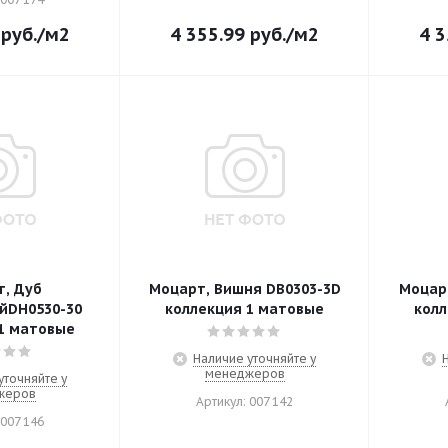
руб.
/м2
4 355.99
руб.
/м2
4 3
, Дуб
Моцарт, Вишня DB0303-3D
Моцар
йDH0530-30
коллекция 1 матовые
колл
1 матовые
Наличие уточняйте у
менеджеров
уточняйте у
жеров
Артикул: 007 142
 007 146