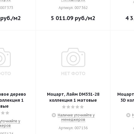
 007 373
Артикул: 007 362
руб.
/м2
5 011.09
руб.
/м2
4 3
овое дерево
Моцарт, Лайм DM351-28
Моцарт
оллекция 1
коллекция 1 матовые
3D ко
овые
Наличие уточняйте у
менеджеров
уточняйте у
жеров
Артикул: 007 156
 007 174