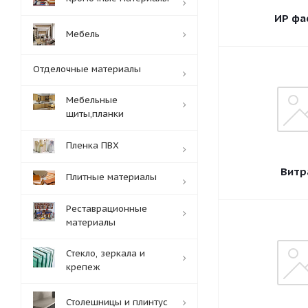
ИР фа
Мебель
Отделочные материалы
Мебельные
щиты,планки
Пленка ПВХ
Витр
Плитные материалы
Реставрационные
материалы
Стекло, зеркала и
крепеж
Столешницы и плинтус