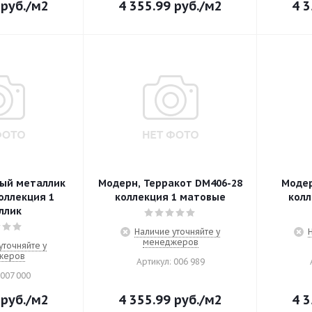
руб.
/м2
4 355.99
руб.
/м2
4 3
ый металлик
Модерн, Терракот DM406-28
Модер
оллекция 1
коллекция 1 матовые
колл
ллик
Наличие уточняйте у
менеджеров
уточняйте у
жеров
Артикул: 006 989
 007 000
руб.
/м2
4 355.99
руб.
/м2
4 3