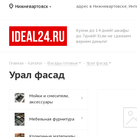
Нижневартовск
адрес в Нижневартовске, Ин
Кухни до 14 дней! шкафы
до 7дней! Если не сделаем
вернем деньги!
Главная
-
Каталог
-
Фасады готовые
-
Урал фасад
Урал фасад
Мойки и смесители,
аксессуары
Мебельная фурнитура
Кромочные материалы