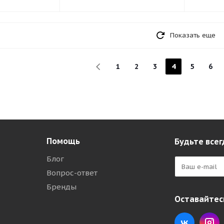
Показать еще
1
2
3
4
5
6
Помощь
Будьте всег
Блог
Вопрос-ответ
Бренды
Оставайтесь