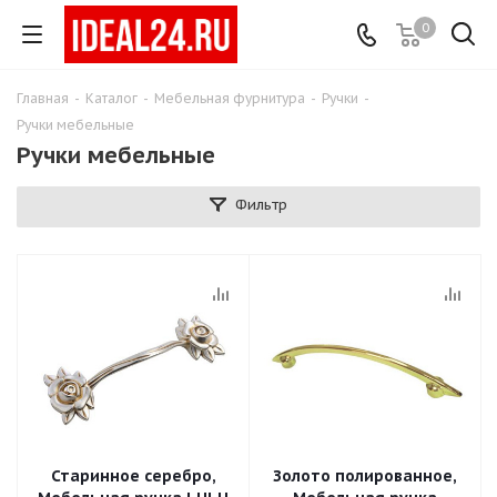
0
Главная
-
Каталог
-
Мебельная фурнитура
-
Ручки
-
Ручки мебельные
Ручки мебельные
Фильтр
Старинное серебро,
Золото полированное,