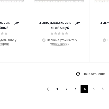
льный щит
А-086 /мебельный щит
А-07
600/6
3030*600/6
уточняйте у
Наличие уточняйте у
жеров
менеджеров
Показать еще
1
2
3
4
5
6