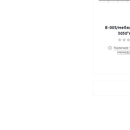
В-005/мебе
3030*
Наличие 
менед