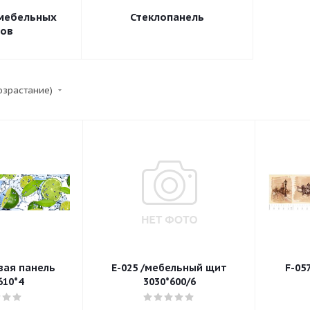
 мебельных
Стеклопанель
ов
возрастание)
вая панель
E-025 /мебельный щит
F-05
610*4
3030*600/6