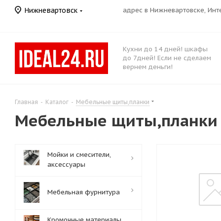
Нижневартовск
адрес в Нижневартовске, Ин
Кухни до 14 дней! шкафы
до 7дней! Если не сделаем
вернем деньги!
Главная
-
Каталог
-
Мебельные щиты,планки
Мебельные щиты,планки
Мойки и смесители,
аксессуары
Мебельная фурнитура
Кромочные материалы