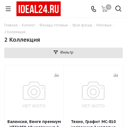
0
Главная
-
Каталог
-
Фасады готовые
-
Урал фасад
-
Матовые
-
2 Коллекция
2 Коллекция
Фильтр
Валенсия, Венге премиум
Техно, Графит MC-810