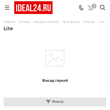
0
Главная
-
Каталог
-
Фасады готовые
-
Урал фасад
-
Пластик
-
Lite
Lite
Фасад глухой
Фильтр