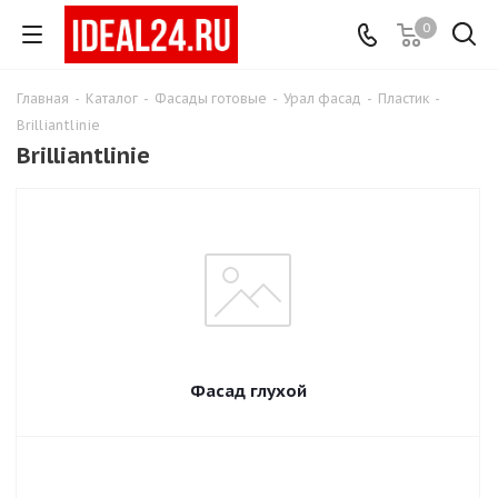
0
Главная
-
Каталог
-
Фасады готовые
-
Урал фасад
-
Пластик
-
Brilliantlinie
Brilliantlinie
Фасад глухой