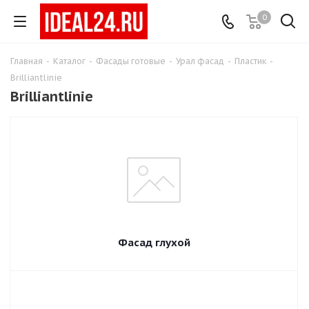
0
Главная
-
Каталог
-
Фасады готовые
-
Урал фасад
-
Пластик
-
Brilliantlinie
Brilliantlinie
Фасад глухой