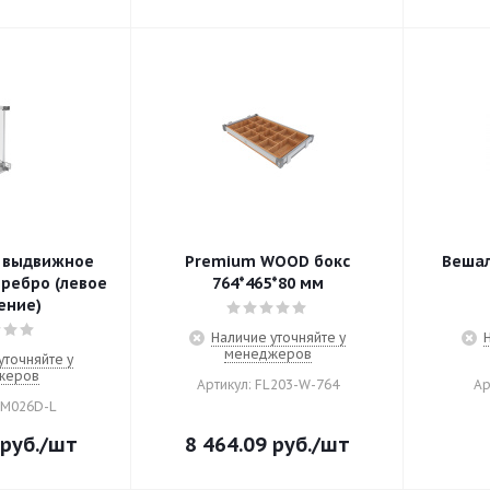
 выдвижное
Premium WOOD бокс
Вешал
еребро (левое
764*465*80 мм
ение)
Наличие уточняйте у
менеджеров
уточняйте у
жеров
Артикул: FL203-W-764
Ар
FM026D-L
руб.
/шт
8 464.09
руб.
/шт