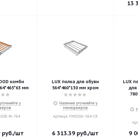
13 
OOD комби
LUX полка для обуви
LUX п
64*465*63 мм
564*460*130 мм хром
для
780
уточняйте у
Наличие уточняйте у
жеров
менеджеров
202В-W-764
Артикул: FM020A-564-CR
Ар
9
руб.
/шт
6 313.39
руб.
/шт
9 0