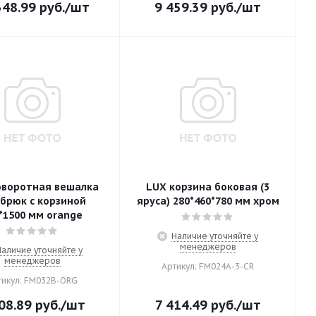
348.99
руб.
/шт
9 459.39
руб.
/шт
оворотная вешалка
LUX корзина боковая (3
 брюк с корзиной
яруса) 280*460*780 мм хром
*1500 мм orange
Наличие уточняйте у
менеджеров
Наличие уточняйте у
менеджеров
Артикул: FM024А-3-CR
тикул: FM032B-ORG
08.89
руб.
/шт
7 414.49
руб.
/шт