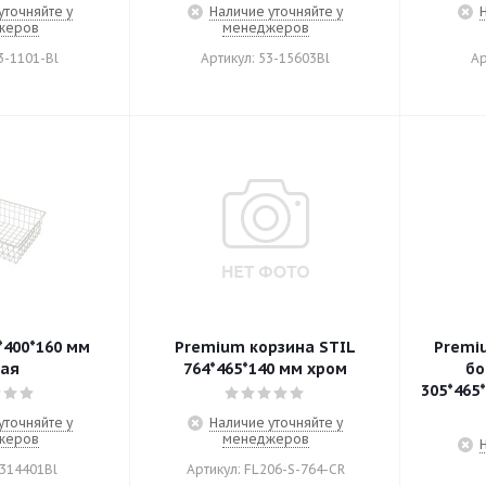
уточняйте у
Наличие уточняйте у
жеров
менеджеров
3-1101-Bl
Артикул: 53-15603Bl
Ар
Premium корзина STIL
Premi
ая
764*465*140 мм хром
бо
305*465
уточняйте у
Наличие уточняйте у
жеров
менеджеров
5314401Bl
Артикул: FL206-S-764-CR