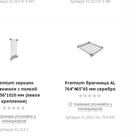
икул: FL213-R-3-NT
Артикул: FL213-R-3-BR
emium зеркало
Premium брючница AL
вижное с полкой
764*465*63 мм серебро
56*1020 мм (левое
крепление)
Наличие уточняйте у
менеджеров
Наличие уточняйте у
Артикул: FL201A-AL-764-MS
менеджеров
Артикул: FL211-L