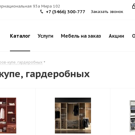
тернациональная 93а Мира 102
+7 (3466) 300-777
Заказать звонок
Каталог
Услуги
Мебель на заказ
Акции
О
фов-купе, гардеробных
купе, гардеробных