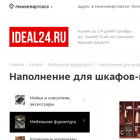
Нижневартовск
адрес в Нижневартовске, Ин
Кухни до 14 дней! шкафы
до 7дней! Если не сделаем
вернем деньги!
Главная
-
Каталог
-
Мебельная фурнитура
-
Наполнение для шка
Наполнение для шкафов-
Мойки и смесители,
аксессуары
Мебельная фурнитура
Кромочные материалы