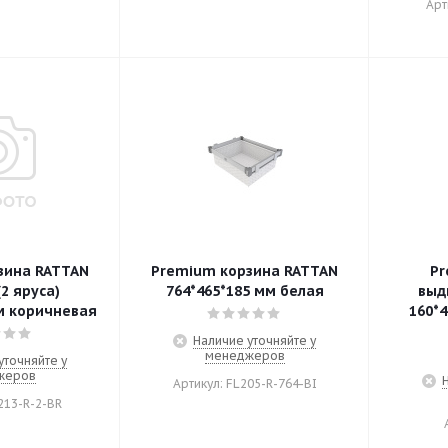
Арт
зина RATTAN
Premium корзина RATTAN
Pr
2 яруса)
764*465*185 мм белая
выд
м коричневая
160*4
Наличие уточняйте у
менеджеров
уточняйте у
жеров
Артикул: FL205-R-764-BI
213-R-2-BR