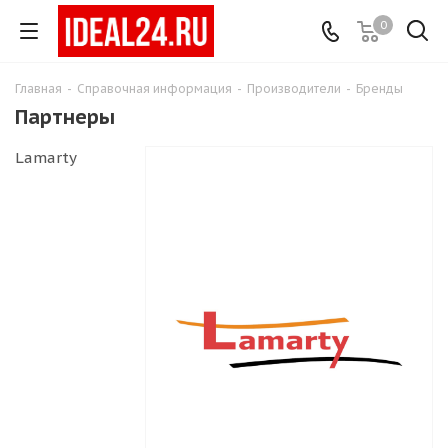
0
Главная
-
Справочная информация
-
Производители
-
Бренды
Партнеры
Lamarty